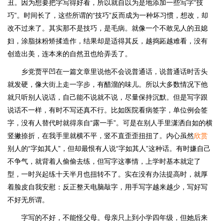
丑。因为想要把字写得好看，所以就自以为是地添加一些写字“技
巧”。时间长了，这些所谓的“技巧”反而成为一种坏习惯，想改，却
改不过来了。其实那不是技巧，是毛病。就像一个不敢见人的丑媳
妇，涂脂抹粉矫揉造作，结果却是适得其反，越捣跖越难看，没有
创造出美，连本来的自然丑也给弄丢了。
乡党贾平凹在一篇文章里说他不会说普通话，说普通话时舌头
就发硬，像大街上走一字步，有醋溜的味儿。所以大多数情况下他
就只听别人说话，自己能不说就不说，尽量保持沉默。但是写字跟
说话不一样，有时不写还真不行。比如医院看病签字，单位例会签
字，没有人替代时就得亲自“露一手”。可是在别人手里潇洒自如的横
竖撇捺折，在我手里就横不平，竖不直歪歪扭扭了。内心虽然
欣赏
别人的“字如其人”，但却最恨有人说“字如其人”这种话。有时嫌自己
不争气，就背着人偷偷去练，但写字这事情，上学时基本就定了
型，一时兴起练十天半月也扭转不了。实在没有办法提高时，就厚
着脸皮自我安慰：反正整天电脑敲字，用手写字越来越少，写好写
不好无所谓。
字写的不好，不能怪父母。母亲只上到小学四年级，但她后来