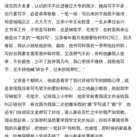
读完四大名著，认识的字不比进修过大专的我少。她虽写字不多，
但只要写字，必是恭恭敬敬，一笔一画，写出来的字虽然不俊俏，
却是端端正正，大大方方。父亲小学文化程度，一生从事过会计、
文书等工作，不管是写材料，还是钢笔字、毛笔字，在村里和单位
都是出了名的“一笔好写”。父亲每年腊月底都要给村邻们写三、四天
春联，我从小就给他折纸、裁纸，他书写时我在一旁帮他拉对联，
写好后我要在屋里屋外晾对联。父亲脾气不好，有时他嫌我人瓷
笨，不长眼色，少不了批评我几句，我心里很不痛快，就恨他写
字，见不得他喊“碎女子，过来折纸帮忙。”
父亲是个精明人，他或是看穿了我讨厌他写字的阴暗心理，或
是发现我没有写毛笔字的爱好和恒心，总之他极少教我，鼓励我学
写钢笔字、毛笔字。记得我上小学时，他常常检查我语文作业给我
纠正错别字，有次因为我第二次把搬东西的“搬”字写成了“般”字，他
还专门给我语文老师写了封信，请人家在百忙之中对我严加管教。
现在想起来，父亲那时虽然要求我学文化长知识，但却不重视培养
我的兴趣爱好，把他的“一笔好字”传给我。也难怪，那时候的家庭条
件，吃饱穿暖能上学就不错了，很少有家长重视这些。