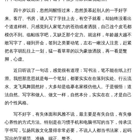
四十岁以后，忽然间醒悟过来，忽然羡慕起别人的一手好字
来。客厅、书房，请人写了字挂上去，有空子就看，却始终没看出
个道道样样。只感觉到人家笔力的苍劲或者洒脱，自己连个皮毛都
模仿不到。临帖练字吧，又缺乏那个定力。就这样，年龄越大越不
敢写字了，碰到开会，签到之类要动笔，左右一瞅没人注意，赶紧
把名字胡乱往上一划，猛一看草草的以为豪放洒脱，再一看是蹩
脚，心虚。
近日听说了一句话，感觉很有道理：写书法，笔不能在纸上打
滑。我想那意思就是每一个笔划，都要实实在在落到实处。行云流
水、龙飞凤舞固然好，大多却是临摹名家模仿他人。于是顿悟：道
法自然。写字和做人、做文一样，自然本分，实实在在，才是自己
的个性风格。
写不好字，有失体面和风雅不说，最主要是有失自信，有失修
心养性的方式方法。特别是在习惯手机和电脑书写的当下，传承汉
字书写，弘扬民族文化显得非常必要，不说人人都当书法家，起码
写出的字规范、准确、端正、整齐。