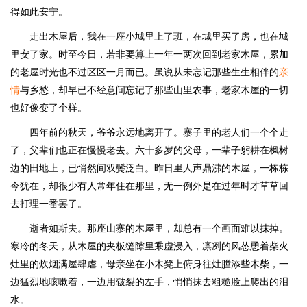
得如此安宁。
走出木屋后，我在一座小城里上了班，在城里买了房，也在城
里安了家。时至今日，若非要算上一年一两次回到老家木屋，累加
的老屋时光也不过区区一月而已。虽说从未忘记那些生生相伴的
亲
情
与乡愁，却早已不经意间忘记了那些山里农事，老家木屋的一切
也好像变了个样。
四年前的秋天，爷爷永远地离开了。寨子里的老人们一个个走
了，父辈们也正在慢慢老去。六十多岁的父母，一辈子躬耕在枫树
边的田地上，已悄然间双鬓泛白。昨日里人声鼎沸的木屋，一栋栋
今犹在，却很少有人常年住在那里，无一例外是在过年时才草草回
去打理一番罢了。
逝者如斯夫。那座山寨的木屋里，却总有一个画面难以抹掉。
寒冷的冬天，从木屋的夹板缝隙里乘虚浸入，凛冽的风怂恿着柴火
灶里的炊烟满屋肆虐，母亲坐在小木凳上俯身往灶膛添些木柴，一
边猛烈地咳嗽着，一边用皲裂的左手，悄悄抹去粗糙脸上爬出的泪
水。