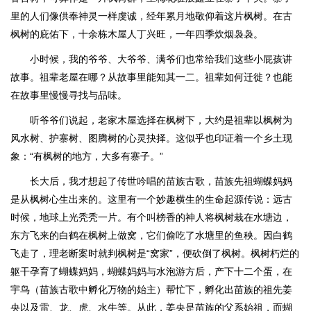
里的人们像供奉神灵一样虔诚，经年累月地敬仰着这片枫树。在古
枫树的庇佑下，十余栋木屋人丁兴旺，一年四季炊烟袅袅。
小时候，我的爷爷、大爷爷、满爷们也常给我们这些小屁孩讲
故事。祖辈老屋在哪？从故事里能知其一二。祖辈如何迁徙？也能
在故事里慢慢寻找与品味。
听爷爷们说起，老家木屋选择在枫树下，大约是祖辈以枫树为
风水树、护寨树、图腾树的心灵抉择。这似乎也印证着一个乡土现
象：“有枫树的地方，大多有寨子。”
长大后，我才想起了传世吟唱的苗族古歌，苗族先祖蝴蝶妈妈
是从枫树心生出来的。这里有一个妙趣横生的生命起源传说：远古
时候，地球上光秃秃一片。有个叫榜香的神人将枫树栽在水塘边，
东方飞来的白鹤在枫树上做窝，它们偷吃了水塘里的鱼秧。因白鹤
飞走了，理老断案时就判枫树是“窝家”，便砍倒了枫树。枫树朽烂的
躯干孕育了蝴蝶妈妈，蝴蝶妈妈与水泡游方后，产下十二个蛋，在
宇鸟（苗族古歌中孵化万物的始主）帮忙下，孵化出苗族的祖先姜
央以及雷、龙、虎、水牛等。从此，姜央是苗族的父系始祖，而蝴