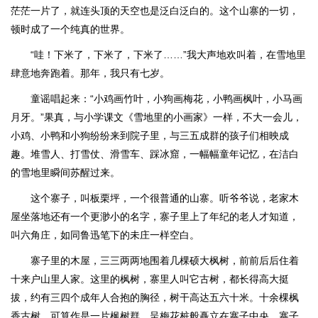
茫茫一片了，就连头顶的天空也是泛白泛白的。这个山寨的一切，
顿时成了一个纯真的世界。
“哇！下米了，下米了，下米了……”我大声地欢叫着，在雪地里
肆意地奔跑着。那年，我只有七岁。
童谣唱起来：“小鸡画竹叶，小狗画梅花，小鸭画枫叶，小马画
月牙。”果真，与小学课文《雪地里的小画家》一样，不大一会儿，
小鸡、小鸭和小狗纷纷来到院子里，与三五成群的孩子们相映成
趣。堆雪人、打雪仗、滑雪车、踩冰窟，一幅幅童年记忆，在洁白
的雪地里瞬间苏醒过来。
这个寨子，叫板栗坪，一个很普通的山寨。听爷爷说，老家木
屋坐落地还有一个更渺小的名字，寨子里上了年纪的老人才知道，
叫六角庄，如同鲁迅笔下的未庄一样空白。
寨子里的木屋，三三两两地围着几棵硕大枫树，前前后后住着
十来户山里人家。这里的枫树，寨里人叫它古树，都长得高大挺
拔，约有三四个成年人合抱的胸径，树干高达五六十米。十余棵枫
香古树，可算作是一片枫树群，呈梅花桩般矗立在寨子中央。寨子