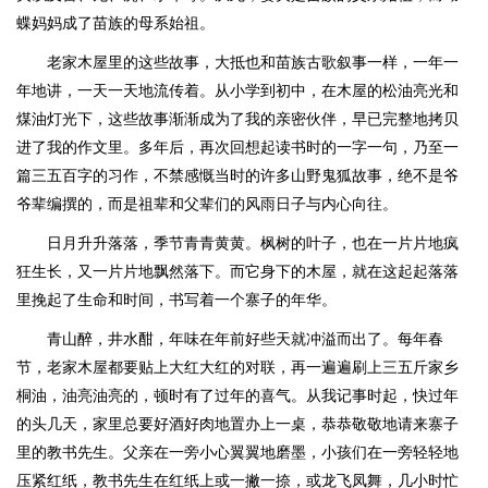
蝶妈妈成了苗族的母系始祖。
老家木屋里的这些故事，大抵也和苗族古歌叙事一样，一年一
年地讲，一天一天地流传着。从小学到初中，在木屋的松油亮光和
煤油灯光下，这些故事渐渐成为了我的亲密伙伴，早已完整地拷贝
进了我的作文里。多年后，再次回想起读书时的一字一句，乃至一
篇三五百字的习作，不禁感慨当时的许多山野鬼狐故事，绝不是爷
爷辈编撰的，而是祖辈和父辈们的风雨日子与内心向往。
日月升升落落，季节青青黄黄。枫树的叶子，也在一片片地疯
狂生长，又一片片地飘然落下。而它身下的木屋，就在这起起落落
里挽起了生命和时间，书写着一个寨子的年华。
青山醉，井水酣，年味在年前好些天就冲溢而出了。每年春
节，老家木屋都要贴上大红大红的对联，再一遍遍刷上三五斤家乡
桐油，油亮油亮的，顿时有了过年的喜气。从我记事时起，快过年
的头几天，家里总要好酒好肉地置办上一桌，恭恭敬敬地请来寨子
里的教书先生。父亲在一旁小心翼翼地磨墨，小孩们在一旁轻轻地
压紧红纸，教书先生在红纸上或一撇一捺，或龙飞凤舞，几小时忙