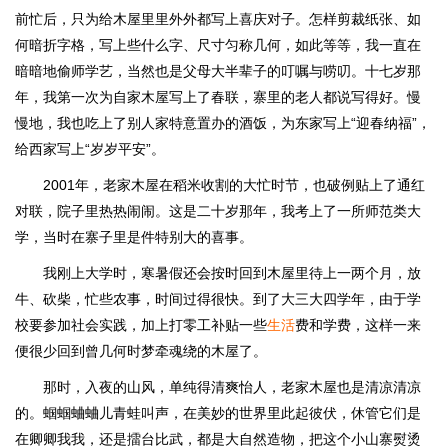
前忙后，只为给木屋里里外外都写上喜庆对子。怎样剪裁纸张、如
何暗折字格，写上些什么字、尺寸匀称几何，如此等等，我一直在
暗暗地偷师学艺，当然也是父母大半辈子的叮嘱与唠叨。十七岁那
年，我第一次为自家木屋写上了春联，寨里的老人都说写得好。慢
慢地，我也吃上了别人家特意置办的酒饭，为东家写上“迎春纳福”，
给西家写上“岁岁平安”。
2001年，老家木屋在稻米收割的大忙时节，也破例贴上了通红
对联，院子里热热闹闹。这是二十岁那年，我考上了一所师范类大
学，当时在寨子里是件特别大的喜事。
我刚上大学时，寒暑假还会按时回到木屋里待上一两个月，放
牛、砍柴，忙些农事，时间过得很快。到了大三大四学年，由于学
校要参加社会实践，加上打零工补贴一些
生活
费和学费，这样一来
便很少回到曾几何时梦牵魂绕的木屋了。
那时，入夜的山风，单纯得清爽怡人，老家木屋也是清凉清凉
的。蝈蝈蛐蛐儿青蛙叫声，在美妙的世界里此起彼伏，休管它们是
在卿卿我我，还是擂台比武，都是大自然造物，把这个小山寨熨烫