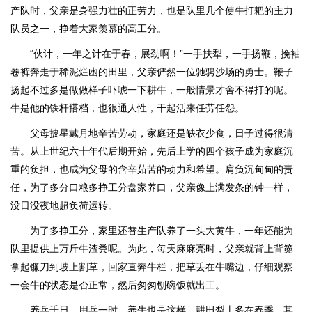
产队时，父亲是身强力壮的正劳力，也是队里几个使牛打耙的主力
队员之一，挣着大家羡慕的高工分。
“伙计，一年之计在于春，展劲啊！”一手扶犁，一手扬鞭，挽袖
卷裤奔走于稀泥烂凼的田里，父亲俨然一位驰骋沙场的勇士。鞭子
扬起不过多是做做样子吓唬一下耕牛，一般情景才舍不得打的呢。
牛是他的铁杆搭档，也很通人性，干起活来任劳任怨。
父母披星戴月地辛苦劳动，家庭还是缺衣少食，日子过得很清
苦。从上世纪六十年代后期开始，先后上学的四个孩子成为家庭沉
重的负担，也成为父母的含辛茹苦的动力和希望。肩负沉甸甸的责
任，为了多分口粮多挣工分盘家养口，父亲像上满发条的钟一样，
没日没夜地超负荷运转。
为了多挣工分，家里还替生产队养了一头大黄牛，一年还能为
队里提供上万斤牛渣粪呢。为此，每天麻麻亮时，父亲就背上背篼
拿起镰刀到坡上割草，回家直奔牛栏，把草丢在牛嘴边，仔细观察
一会牛的状态是否正常，然后匆匆刨碗饭就出工。
养兵千日，用兵一时。养牛也是这样，耕田犁土多在春季，其