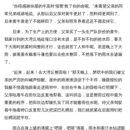
“你得感谢你屋的牛及时‘报警’救了你的命呢。”来看望父亲的同
辈兄弟戏谑地说。从那以后父亲对黄牛更好了，照料得更周到了。
后来黄牛衰老了不能耕田了，父亲却照常养着迟迟不愿卖掉它。
后来，为了生产上的方便，父亲买了一头生产队折价的黄牛。
我家分到的大湾丘地处垭口没有水源，是不折不扣的抢水田，要天
下大雨时抓紧时间整田才行，这也就苦了人和牛呢。若是晚上下大
雨，披着蓑衣戴着斗蓬也要出去抢水整田，不然落下的雨水全渗漏
了。
“起来，起来！去大湾丘整田啦！”那天晚上，梦呓中的我们被父
亲的严厉的叫喊声惊醒。屋外的雨淅淅沥沥下个不停，睡眼惺忪的
我极不情愿地跟着走进雨帘中。在挂在牛角上的昏暗马灯照耀下，
父亲吆着牛在田坎边反复地犁着。这叫拱边，这是整田过程中最为
重要的程序，把田坎边犁辗扎实了田才能蓄得住水呢。待父亲驾驭
着牛拖着铧口反复犁几次把泥巴扎稠后，我们就抓紧在后面用钉耙
扯稠泥蹬半坎。
雨点在身上披的薄膜上“吧嗒，吧嗒”滴着，雨水和着汗水钻进眼