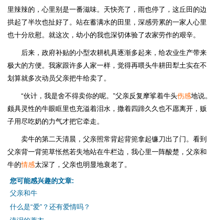
里辣辣的，心里别是一番滋味。天快亮了，雨也停了，这丘田的边
拱起了半坎也扯好了。站在蓄满水的田里，深感劳累的一家人心里
也十分欣慰。就这次，幼小的我也深切体验了农家劳作的艰辛。
后来，政府补贴的小型农耕机具逐渐多起来，给农业生产带来
极大的方便。我家跟许多人家一样，觉得再喂头牛耕田犁土实在不
划算就多次动员父亲把牛给卖了。
“伙计，我是舍不得卖你的呢。”父亲反复摩挲着牛头
伤感
地说。
颇具灵性的牛眼眶里也充溢着泪水，撒着四蹄久久也不愿离开，贩
子用尽吃奶的力气才把它牵走。
卖牛的第二天清晨，父亲照常背起背篼拿起镰刀出了门。看到
父亲背一背篼草怅然若失地站在牛栏边，我心里一阵酸楚，父亲和
牛的
情感
太深了，父亲也明显地衰老了。
您可能感兴趣的文章:
父亲和牛
什么是“爱”？还有爱情吗？