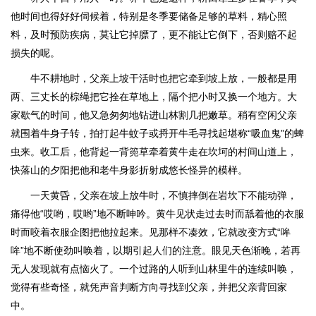
他时间也得好好伺候着，特别是冬季要储备足够的草料，精心照
料，及时预防疾病，莫让它掉膘了，更不能让它倒下，否则赔不起
损失的呢。
牛不耕地时，父亲上坡干活时也把它牵到坡上放，一般都是用
两、三丈长的棕绳把它拴在草地上，隔个把小时又换一个地方。大
家歇气的时间，他又急匆匆地钻进山林割几把嫩草。稍有空闲父亲
就围着牛身子转，拍打起牛蚊子或捋开牛毛寻找起堪称“吸血鬼”的蜱
虫来。收工后，他背起一背篼草牵着黄牛走在坎坷的村间山道上，
快落山的夕阳把他和老牛身影折射成悠长怪异的模样。
一天黄昏，父亲在坡上放牛时，不慎摔倒在岩坎下不能动弹，
痛得他“哎哟，哎哟”地不断呻吟。黄牛见状走过去时而舐着他的衣服
时而咬着衣服企图把他拉起来。见那样不凑效，它就改变方式“哞
哞”地不断使劲叫唤着，以期引起人们的注意。眼见天色渐晚，若再
无人发现就有点恼火了。一个过路的人听到山林里牛的连续叫唤，
觉得有些奇怪，就凭声音判断方向寻找到父亲，并把父亲背回家
中。