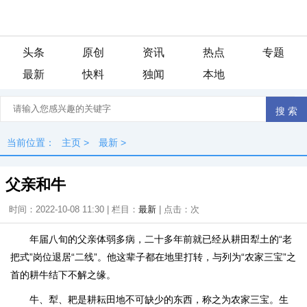
头条
原创
资讯
热点
专题
最新
快料
独闻
本地
当前位置：
主页
>
最新
>
父亲和牛
时间：2022-10-08 11:30 | 栏目：
最新
| 点击：
次
年届八旬的父亲体弱多病，二十多年前就已经从耕田犁土的“老
把式”岗位退居“二线”。他这辈子都在地里打转，与列为“农家三宝”之
首的耕牛结下不解之缘。
牛、犁、耙是耕耘田地不可缺少的东西，称之为农家三宝。生